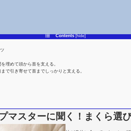
Contents
[
hide
]
コツ
間を埋めて頭から首を支える。
口まで引き寄せて首までしっかりと支える。
プマスターに聞く！まくら選