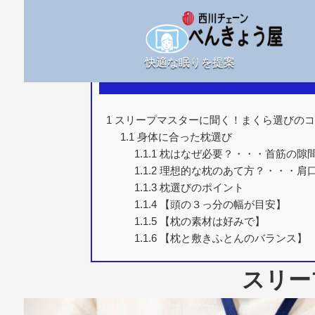
快適な眠りを提案
1
スリープマスターに聞く！まくら選びの
1.1
身体に合った枕選び
1.1.1
枕はなぜ必要？・・・首筋の隙
1.1.2
理想的な枕のあて方？・・・肩
1.1.3
枕選びのポイント
1.1.4
【頭の３っ分の幅が目安】
1.1.5
【枕の素材は好みで】
1.1.6
【枕と敷きふとんのバランス】
スリー