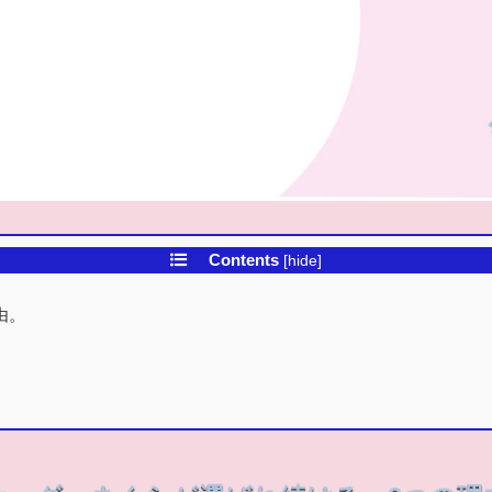
Contents
[
hide
]
由。